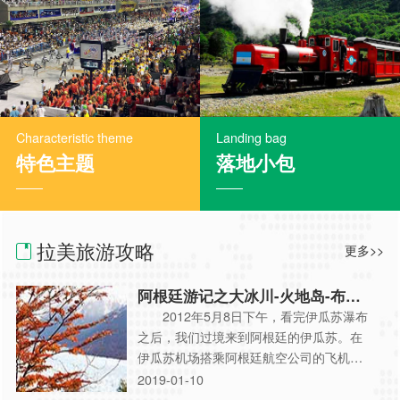
Characteristic theme
Landing bag
特色主题
落地小包
拉美旅游攻略
更多>>
阿根廷游记之大冰川-火地岛-布宜
诺斯艾利斯
2012年5月8日下午，看完伊瓜苏瀑布
之后，我们过境来到阿根廷的伊瓜苏。在
伊瓜苏机场搭乘阿根廷航空公司的飞机前
往布宜诺斯艾利斯。 5月9日一早，又
2019-01-10
从布宜诺斯艾利斯坐飞机前往阿根廷的南