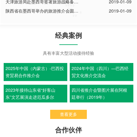
满成功
天津旅游局赴墨西哥签署旅游战略备忘
2019-01-09
录
陕西省在墨西哥举办的旅游推介会圆满
2019-01-09
结束
经典案例
具有丰富大型活动接待经验
2025年中国（内蒙古）-巴西投
2024年中国（四川）—巴西经
资贸易合作推介会
贸文化推介交流会
2023年接待山东省“好客山
四川省推介会暨图片展在阿根
东”文艺展演走进厄瓜多尔
廷举行（2019年）
查看更多
合作伙伴