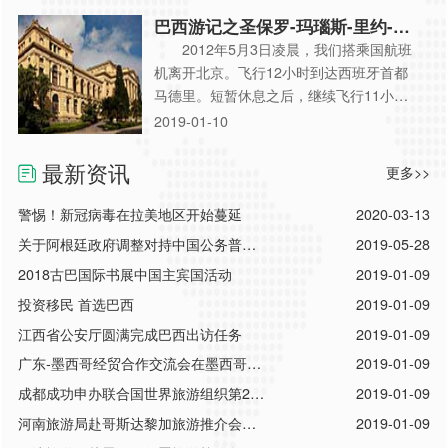
部小镇加拉法特。 加拉法特毗邻阿根
巴西游记之圣保罗-玛瑙斯-里约-依
廷湖，是去莫雷诺冰川观光的必经之
瓜苏
2012年5月3日凌晨，我们搭乘国航班
地。 小镇的建筑很有特色。 阿根
机离开北京。飞行12小时到达西班牙首都
廷现任总统在加拉法特也建有别墅，据说
马德里。短暂休息之后，继续飞行11小
是作为投资。 阿根廷湖风光优
时，于当地时间下午3点到达南美洲最大的
2019-01-10
美。 湖畔的建筑 加拉法特纬度较
城市圣保罗。 圣保罗是巴西独立后的
高，上
第一个首都，建有独立纪念碑。 建于
最新资讯
更多>>
19世纪的皇宫，如今成了博物馆。 圣
保罗是个拥有3000多万人口的大城市，但
警惕！新冠病毒在拉美地区开始蔓延
2020-03-13
生态环境很不错。 上世纪六七十年
关于阿根廷政府调整对持中国公务普通
2019-05-28
代，拉丁美洲各国民族独立意识空前强
护照人员入境政策的通知
2018古巴国际书展中国主宾国活动
2019-01-09
烈。作为拉美最大最强的国家巴
投资移民 首选巴西
2019-01-09
江西省公安厅圆满完成巴西出访任务
2019-01-09
广东-墨西哥经贸合作交流会在墨西哥城
2019-01-09
圆满落幕
成都成功申办联合国世界旅游组织第22
2019-01-09
届全体大会
河南旅游局赴哥斯达黎加旅游推介会圆
2019-01-09