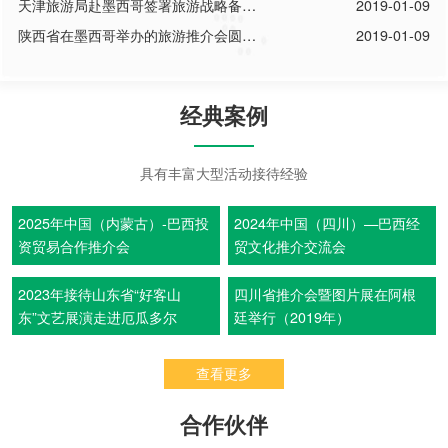
满成功
天津旅游局赴墨西哥签署旅游战略备忘
2019-01-09
录
陕西省在墨西哥举办的旅游推介会圆满
2019-01-09
结束
经典案例
具有丰富大型活动接待经验
2025年中国（内蒙古）-巴西投
2024年中国（四川）—巴西经
资贸易合作推介会
贸文化推介交流会
2023年接待山东省“好客山
四川省推介会暨图片展在阿根
东”文艺展演走进厄瓜多尔
廷举行（2019年）
查看更多
合作伙伴