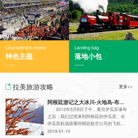
Characteristic theme
Landing bag
特色主题
落地小包
拉美旅游攻略
更多>>
阿根廷游记之大冰川-火地岛-布宜
诺斯艾利斯
2012年5月8日下午，看完伊瓜苏瀑布
之后，我们过境来到阿根廷的伊瓜苏。在
伊瓜苏机场搭乘阿根廷航空公司的飞机前
往布宜诺斯艾利斯。 5月9日一早，又
2019-01-10
从布宜诺斯艾利斯坐飞机前往阿根廷的南