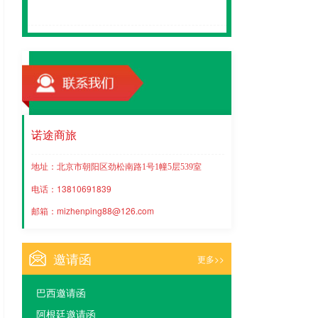
诺途商旅
地址：
北京市朝阳区劲松南路
1
号
1
幢
5
层
539
室
电话：13810691839
邮箱：mizhenping88@126.com
邀请函
更多>>
巴西邀请函
阿根廷邀请函